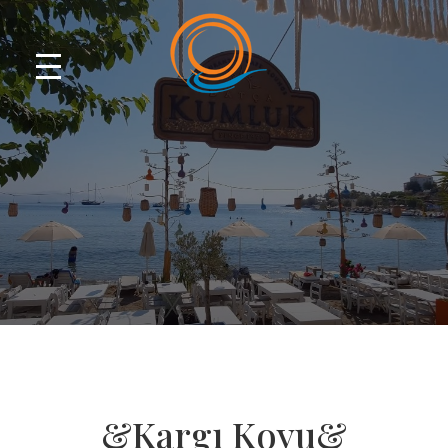
&Kargı Koyu&