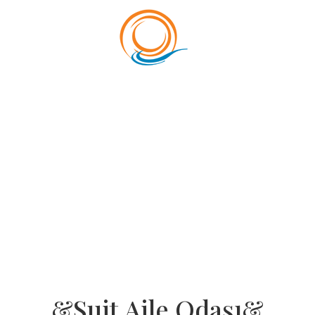
&Suit Aile Odası&